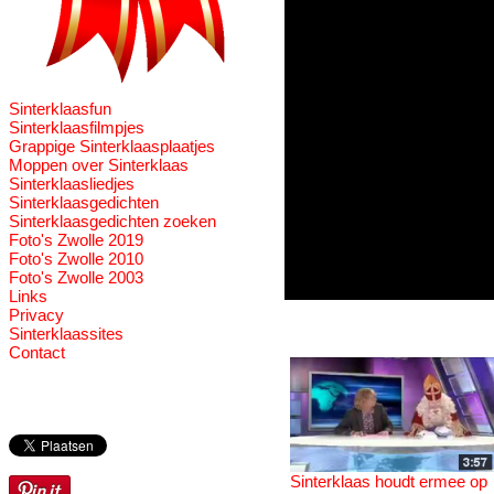
Sinterklaasfun
Sinterklaasfilmpjes
Grappige Sinterklaasplaatjes
Moppen over Sinterklaas
Sinterklaasliedjes
Sinterklaasgedichten
Sinterklaasgedichten zoeken
Foto's Zwolle 2019
Foto's Zwolle 2010
Foto's Zwolle 2003
Links
Privacy
Sinterklaassites
Contact
Sinterklaas houdt ermee op