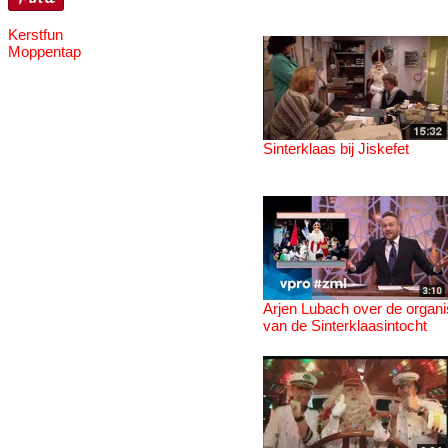
Kerstfun
Moppentap
Sinterklaas bij Jiskefet
Arjen Lubach over de organi
van de Sinterklaasintocht