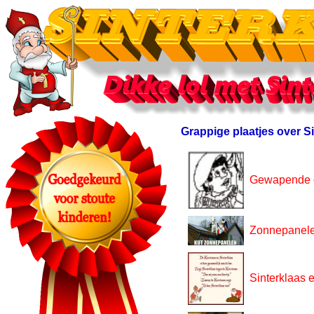
Grappige plaatjes over S
Gewapende o
Zonnepanel
Sinterklaas 