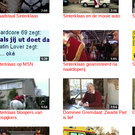
adstaal Sinterklaas
Sinterklaas en de mooie auto
S
nterklaas op MSN
Sinterklaas gearresteerd na
S
naaktloperij
terklaas bloopers van
Dominee Gremdaat: Zwarte Piet
G
spijkers
is lief