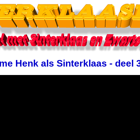
me Henk als Sinterklaas - deel 