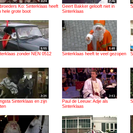
roeders Ko: Sinterklaas heeft
Geert Bakker gelooft niet in
S
 hele grote boot
Sinterklaas
nterklaas zonder NEN 0512
Sinterklaas heeft te veel gezopen
S
gsta Sinterklaas en zijn
Paul de Leeuw: Adje als
S
ten
Sinterklaas