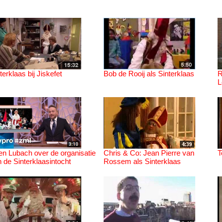
terklaas bij Jiskefet
Bob de Rooij als Sinterklaas
R
L
en Lubach over de organisatie
Chris & Co: Jean Pierre van
T
 de Sinterklaasintocht
Rossem als Sinterklaas