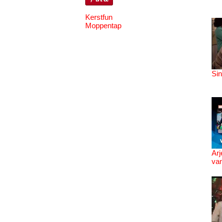
Kerstfun
Moppentap
Sin
Arj
van