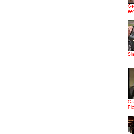
Geb
een
Si
Gan
Pie