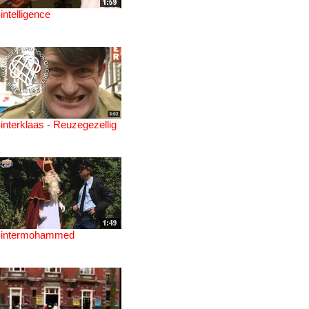
intelligence
interklaas - Reuzegezellig
intermohammed