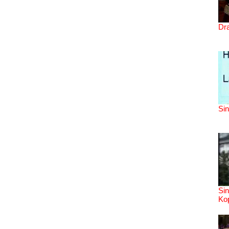
Dra
Si
Sin
Kop