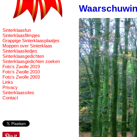
Waarschuwing
Sinterklaasfun
Sinterklaasfilmpjes
Grappige Sinterklaasplaatjes
Moppen over Sinterklaas
Sinterklaasliedjes
Sinterklaasgedichten
Sinterklaasgedichten zoeken
Foto's Zwolle 2019
Foto's Zwolle 2010
Foto's Zwolle 2003
Links
Privacy
Sinterklaassites
Contact