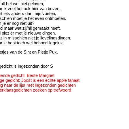
ult het wel niet geloven,
r ik voel het ook hier van boven.
it iets anders dan mijn voeten,
schien moet je het even ontmoeten.
je er nog niet uit?
d maar wat zij/hij gemaakt heeft.
 plezier met je nieuwe dingen.
zijn misschien niet je lievelingsdingen.
 je hebt toch wel behoorlijk geluk.
tjes van de Sint en Pietje Puk.
 gedicht is ingezonden door S
gende gedicht: Beste Margriet
ge gedicht: Joost is een echte apple fanaat
ug naar de lijst met ingezonden gedichten
terklaasgedichten zoeken op trefwoord