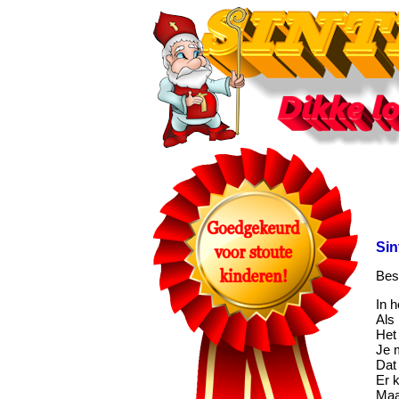
Sin
Bes
In h
Als
Het 
Je 
Dat 
Er 
Maar