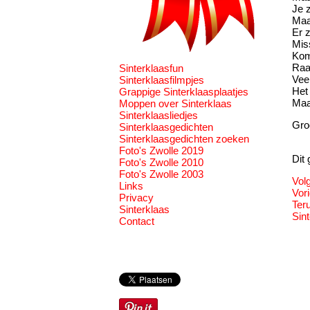
Je z
Maa
Er z
Mis
Kom 
Raa
Sinterklaasfun
Veel
Sinterklaasfilmpjes
Het 
Grappige Sinterklaasplaatjes
Maar
Moppen over Sinterklaas
Sinterklaasliedjes
Groe
Sinterklaasgedichten
Sinterklaasgedichten zoeken
Foto's Zwolle 2019
Dit
Foto's Zwolle 2010
Foto's Zwolle 2003
Vol
Links
Vori
Privacy
Ter
Sinterklaas
Sin
Contact