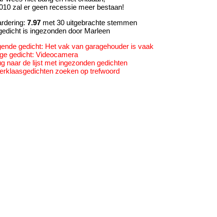
2010 zal er geen recessie meer bestaan!
rdering:
7.97
met 30 uitgebrachte stemmen
 gedicht is ingezonden door Marleen
gende gedicht: Het vak van garagehouder is vaak
ige gedicht: Videocamera
ug naar de lijst met ingezonden gedichten
terklaasgedichten zoeken op trefwoord