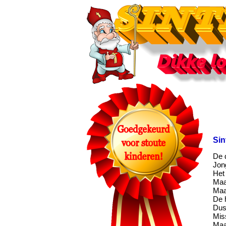
Sin
De 
Jong
Het 
Maar
Maa
De 
Dus
Mis
Maa