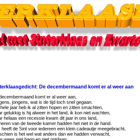
terklaasgedicht: De decembermaand komt er al weer aan
decembermaand komt er al weer aan,
ens, jongens, wat is de tijd toch snel gegaan.
hele jaar heb ik al zitten hopen en zitten smachten,
 gelukkig is hij alweer in het land, ik kon niet wachten,
r helaas een recessie kwam dit jaar in ons land,
heren van de tweede kamer hadden het niet in de hand.
 heeft de Sint voor iedereen een klein cadeautje meegebracht,
schien is het wel wat anders dan we hadden verwacht,
r wees niet bang en niet ontdaan,