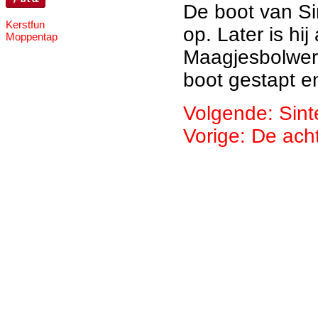
De boot van Si
Kerstfun
op. Later is hi
Moppentap
Maagjesbolwerk
boot gestapt en
Volgende: Sint
Vorige: De ach