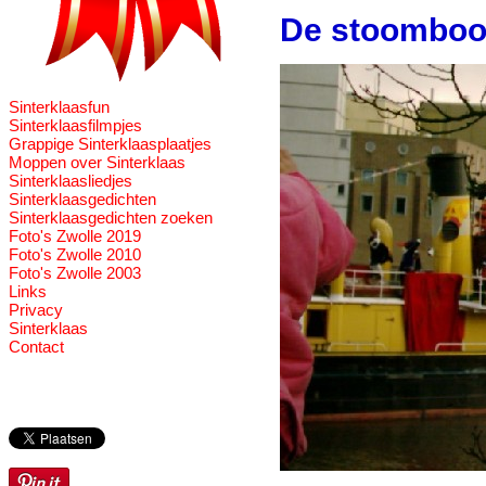
De stoomboot
Sinterklaasfun
Sinterklaasfilmpjes
Grappige Sinterklaasplaatjes
Moppen over Sinterklaas
Sinterklaasliedjes
Sinterklaasgedichten
Sinterklaasgedichten zoeken
Foto's Zwolle 2019
Foto's Zwolle 2010
Foto's Zwolle 2003
Links
Privacy
Sinterklaas
Contact