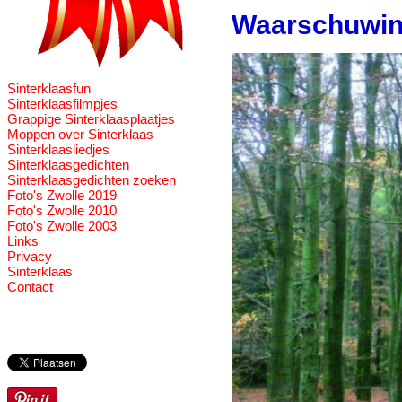
Waarschuwing
Sinterklaasfun
Sinterklaasfilmpjes
Grappige Sinterklaasplaatjes
Moppen over Sinterklaas
Sinterklaasliedjes
Sinterklaasgedichten
Sinterklaasgedichten zoeken
Foto's Zwolle 2019
Foto's Zwolle 2010
Foto's Zwolle 2003
Links
Privacy
Sinterklaas
Contact