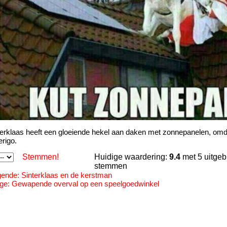
erklaas heeft een gloeiende hekel aan daken met zonnepanelen, omdat hi
rigo.
Stemmen!
Huidige waardering:
9.4
met 5 uitgeb
stemmen
gende: Sinterklaas en de kerstman
ige: Gewapende overval op een speelgoedwinkel